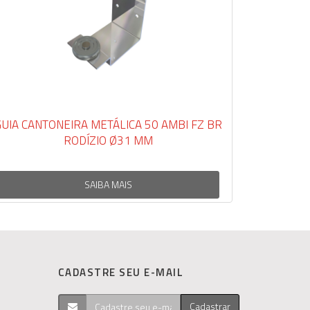
 CANTONEIRA METÁLICA 50 AMBI FZ BR
GUIA RM CANTO
RODÍZIO Ø31 MM
SAIBA MAIS
CADASTRE SEU E-MAIL
Cadastrar