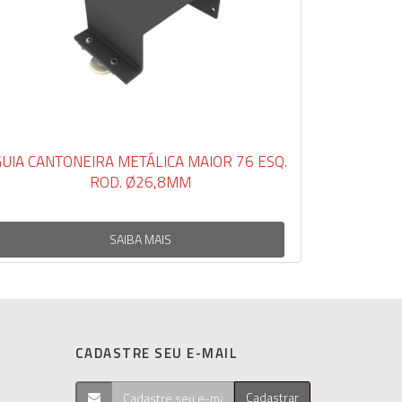
ANTONEIRA METÁLICA MAIOR 76 ESQ.
GUIA RM RETA 1 
ROD. Ø26,8MM
SAIBA MAIS
CADASTRE SEU E-MAIL
Cadastrar