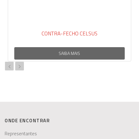
A-FECHO CELSUS
ROLDANA PVC 1
SAIBA MAIS
SAIB
ONDE ENCONTRAR
Representantes