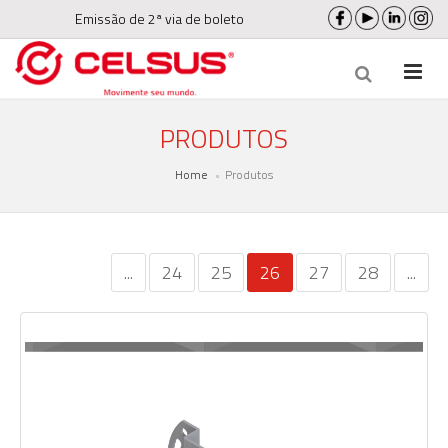
Emissão de 2ª via de boleto
PRODUTOS
Home
Produtos
...
24
25
26
27
28
...